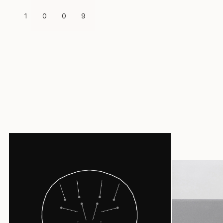
1
0
0
9